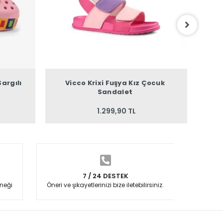
argılı
Vicco Krixi Fuşya Kız Çocuk
Vicco
Sandalet
1.299,90 TL
7 / 24 DESTEK
neği
Öneri ve şikayetlerinizi bize iletebilirsiniz.