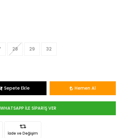
7
28
29
32
Sepete Ekle
Hemen Al
WHATSAPP İLE SİPARİŞ VER
İade ve Değişim