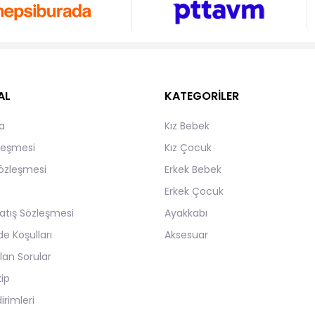
AL
KATEGORİLER
a
Kız Bebek
zleşmesi
Kız Çocuk
Sözleşmesi
Erkek Bebek
Erkek Çocuk
atış Sözleşmesi
Ayakkabı
de Koşulları
Aksesuar
lan Sorular
kip
irimleri