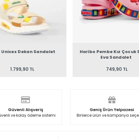
o Unisex Dekan Sandalet
Haribo Pembe Kız Çocuk S
Eva Sandalet
1.799,90 TL
749,90 TL
Güvenli Alışveriş
Geniş Ürün Yelpazesi
venli ve kolay ödeme sistemi
Binlerce ürün ve kampanya seçe