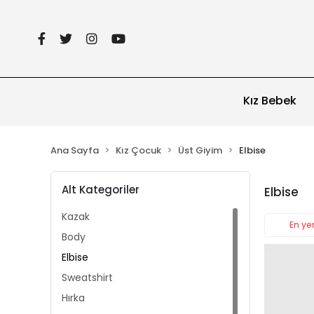
Kız Bebek
Ana Sayfa
Kız Çocuk
Üst Giyim
Elbise
Alt Kategoriler
Elbise
Kazak
En yen
Body
Elbise
Sweatshirt
Hırka