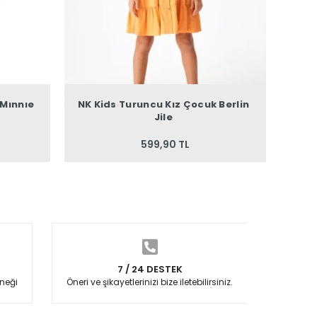
 Mınnıe
NK Kids Turuncu Kız Çocuk Berlin
Jile
599,90 TL
7 / 24 DESTEK
neği
Öneri ve şikayetlerinizi bize iletebilirsiniz.