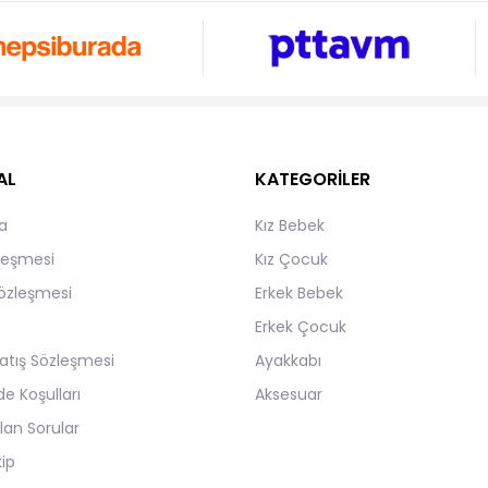
AL
KATEGORİLER
a
Kız Bebek
zleşmesi
Kız Çocuk
Sözleşmesi
Erkek Bebek
Erkek Çocuk
atış Sözleşmesi
Ayakkabı
de Koşulları
Aksesuar
lan Sorular
kip