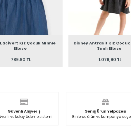
 Lacivert Kız Çocuk Mınnıe
Disney Antrasit Kız Çocuk
Elbise
Simli Elbise
789,90 TL
1.079,90 TL
Güvenli Alışveriş
Geniş Ürün Yelpazesi
venli ve kolay ödeme sistemi
Binlerce ürün ve kampanya seçe