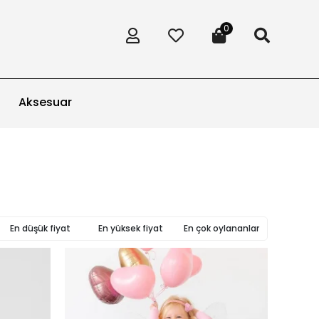
0
Aksesuar
En düşük fiyat
En yüksek fiyat
En çok oylananlar