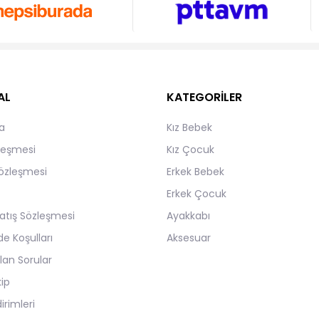
AL
KATEGORİLER
a
Kız Bebek
zleşmesi
Kız Çocuk
Sözleşmesi
Erkek Bebek
Erkek Çocuk
atış Sözleşmesi
Ayakkabı
de Koşulları
Aksesuar
lan Sorular
kip
irimleri