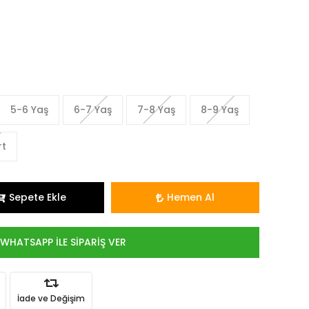
5-6 Yaş
6-7 Yaş
7-8 Yaş
8-9 Yaş
rt
Sepete Ekle
Hemen Al
WHATSAPP İLE SİPARİŞ VER
İade ve Değişim