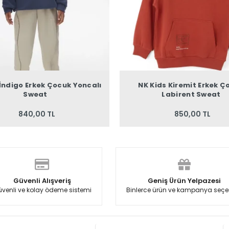
 İndigo Erkek Çocuk Yoncalı
NK Kids Kiremit Erkek Ç
Sweat
Labirent Sweat
840,00 TL
850,00 TL
Güvenli Alışveriş
Geniş Ürün Yelpazesi
venli ve kolay ödeme sistemi
Binlerce ürün ve kampanya seçe