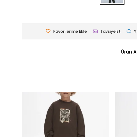
Favorilerime Ekle
Tavsiye Et
Y
Ürün A