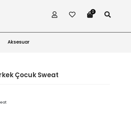
0
Aksesuar
Erkek Çocuk Sweat
weat