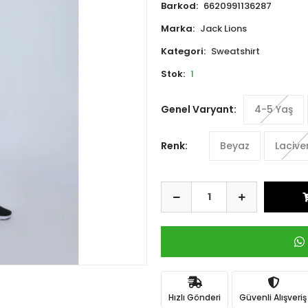
Barkod:
6620991136287
Marka:
Jack Lions
Kategori:
Sweatshirt
Stok:
1
Genel Varyant:
4-5 Yaş
Renk:
Beyaz
Lacive
Hızlı Gönderi
Güvenli Alışveriş