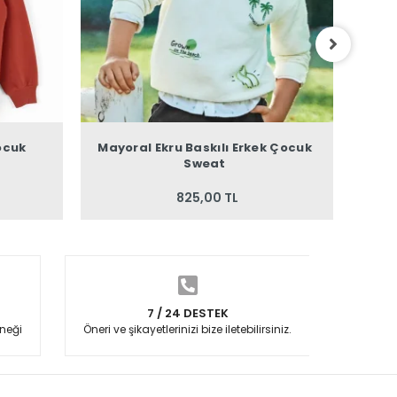
ocuk
Mayoral Ekru Baskılı Erkek Çocuk
M
Sweat
825,00 TL
7 / 24 DESTEK
neği
Öneri ve şikayetlerinizi bize iletebilirsiniz.