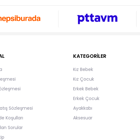
AL
KATEGORİLER
a
Kız Bebek
zleşmesi
Kız Çocuk
Sözleşmesi
Erkek Bebek
Erkek Çocuk
atış Sözleşmesi
Ayakkabı
de Koşulları
Aksesuar
lan Sorular
kip