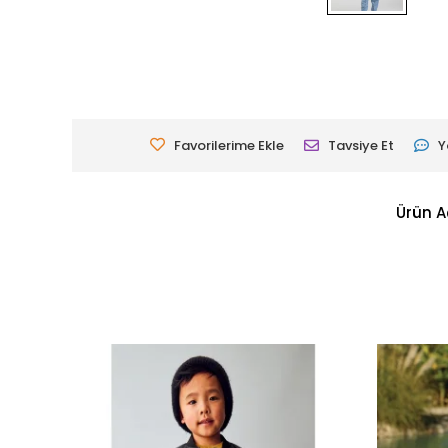
Favorilerime Ekle
Tavsiye Et
Y
Ürün A