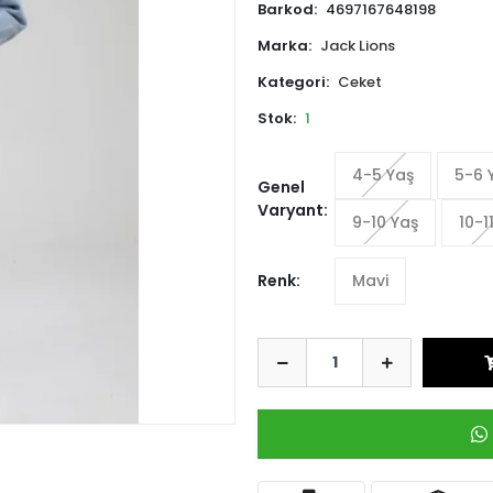
Barkod:
4697167648198
Marka:
Jack Lions
Kategori:
Ceket
Stok:
1
4-5 Yaş
5-6 
Genel
Varyant:
9-10 Yaş
10-1
Renk:
Mavi