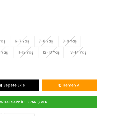
Yaş
6-7 Yaş
7-8 Yaş
8-9 Yaş
1 Yaş
11-12 Yaş
12-13 Yaş
13-14 Yaş
Sepete Ekle
Hemen Al
WHATSAPP İLE SİPARİŞ VER