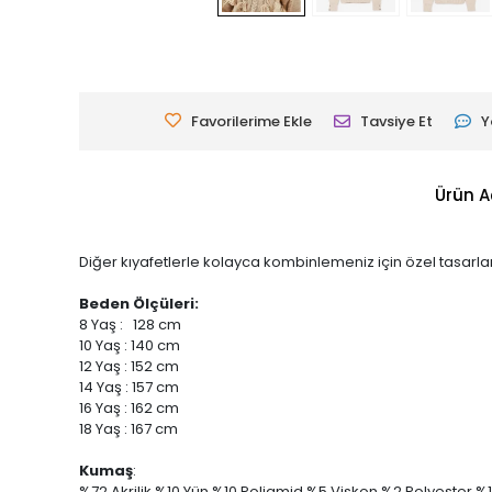
Favorilerime Ekle
Tavsiye Et
Y
Ürün A
Diğer kıyafetlerle kolayca kombinlemeniz için özel tasarla
Beden Ölçüleri:
8 Yaş : 128 cm
10 Yaş : 140 cm
12 Yaş : 152 cm
14 Yaş : 157 cm
16 Yaş : 162 cm
18 Yaş : 167 cm
Kumaş
:
%72 Akrilik,%10 Yün,%10 Poliamid,%5 Viskon,%2 Polyester,%1