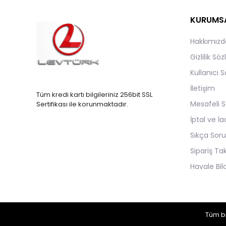
KURUMS
Hakkımızd
Gizlilik Sö
Kullanıcı 
İletişim
Tüm kredi kartı bilgileriniz 256bit SSL
Mesafeli S
Sertifikası ile korunmaktadır.
İptal ve İa
Sıkça Soru
Sipariş Ta
Havale Bild
Tüm bi