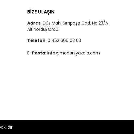
BİZE ULAŞIN
Adres
: Düz Mah. Sırrıpaşa Cad. No:23/A
Altınordu/Ordu
Telefon
: 0 452 666 03 03
E-Posta
:
info@modaniyakala.com
aklıdır