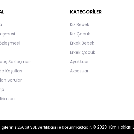
AL
KATEGORİLER
a
Kız Bebek
zleşmesi
Kız Çocuk
Sözleşmesi
Erkek Bebek
Erkek Çocuk
atış Sözleşmesi
Ayakkabı
de Koşulları
Aksesuar
lan Sorular
kip
irimleri
lgileriniz 256bit SSL Sertifikası ile korunmaktadır.
© 2020
Tüm Hakları S