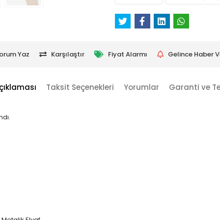
orum Yaz
Karşılaştır
Fiyat Alarmı
Gelince Haber V
çıklaması
Taksit Seçenekleri
Yorumlar
Garanti ve T
ndı.
 Metalik Elyaf