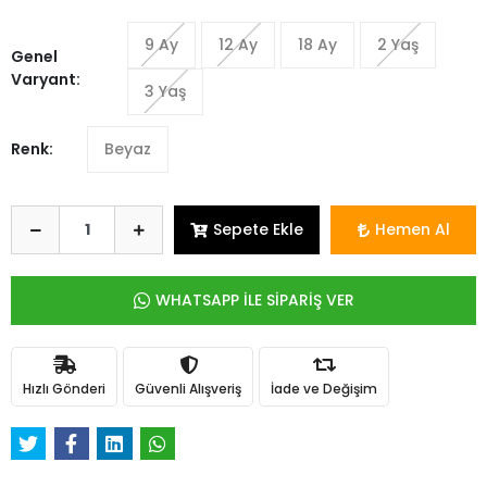
9 Ay
12 Ay
18 Ay
2 Yaş
Genel
Varyant:
3 Yaş
Renk:
Beyaz
Sepete Ekle
Hemen Al
WHATSAPP İLE SİPARİŞ VER
Hızlı Gönderi
Güvenli Alışveriş
İade ve Değişim