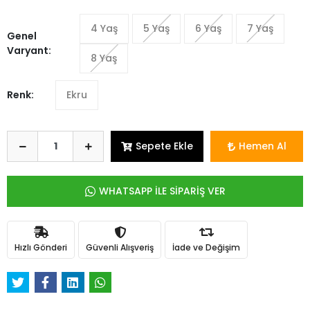
4 Yaş
5 Yaş
6 Yaş
7 Yaş
Genel
Varyant:
8 Yaş
Renk:
Ekru
Sepete Ekle
Hemen Al
WHATSAPP İLE SİPARİŞ VER
Hızlı Gönderi
Güvenli Alışveriş
İade ve Değişim