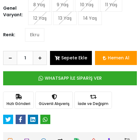
8 Yaş
9 Yaş
10 Yaş
11 Yaş
Genel
Varyant:
12 Yaş
13 Yaş
14 Yaş
Renk:
Ekru
Sepete Ekle
Hemen Al
WHATSAPP İLE SİPARİŞ VER
Hızlı Gönderi
Güvenli Alışveriş
İade ve Değişim