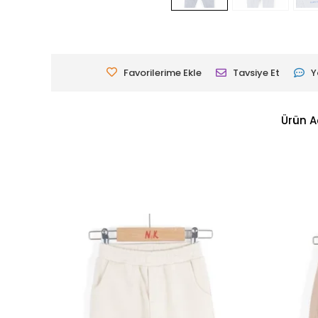
Favorilerime Ekle
Tavsiye Et
Y
Ürün A