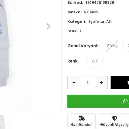
Barkod:
8149475168326
Marka:
NK Kids
Kategori:
Eşofman Alt
Stok:
1
Genel Varyant:
2 Yaş
Renk:
Gri
Hızlı Gönderi
Güvenli Alışveriş