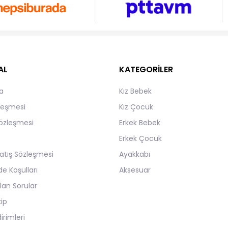
AL
KATEGORİLER
a
Kız Bebek
zleşmesi
Kız Çocuk
Sözleşmesi
Erkek Bebek
Erkek Çocuk
atış Sözleşmesi
Ayakkabı
de Koşulları
Aksesuar
lan Sorular
kip
irimleri