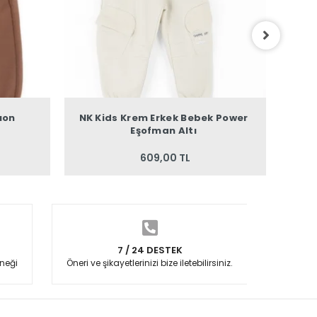
ıon
NK Kids Krem Erkek Bebek Power
NK Ki
Eşofman Altı
609,00 TL
7 / 24 DESTEK
neği
Öneri ve şikayetlerinizi bize iletebilirsiniz.