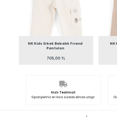
NK Kids Erkek Bebebk Frıend
NK 
Pantolon
705,00 TL
Hızlı Teslimat
Siparişleriniz en kısa sürede elinize ulaşır.
Gü