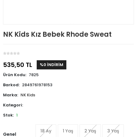
NK Kids Kız Bebek Rhode Sweat
535,50 TL
%0 İNDİRİM
Ürün Kodu:
7825
Barkod:
2849761978153
Marka:
NK Kids
Kategori:
Stok:
1
18 Ay
1 Yaş
2 Yaş
3 Yaş
Genel