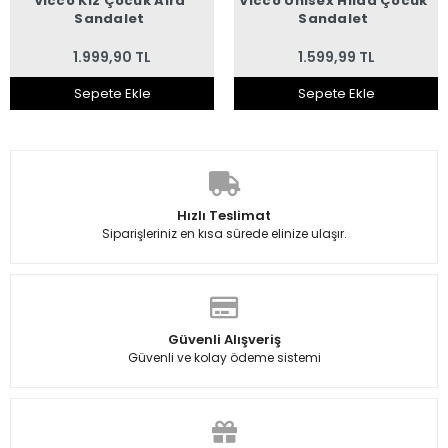
Vicco Kız Çocuk Alra
Vicco Unisex Hilda Çocuk
Sandalet
Sandalet
1.999,90 TL
1.599,99 TL
Sepete Ekle
Sepete Ekle
Hızlı Teslimat
Siparişleriniz en kısa sürede elinize ulaşır.
Güvenli Alışveriş
Güvenli ve kolay ödeme sistemi