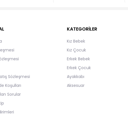
AL
KATEGORİLER
a
Kız Bebek
zleşmesi
Kız Çocuk
Sözleşmesi
Erkek Bebek
Erkek Çocuk
atış Sözleşmesi
Ayakkabı
de Koşulları
Aksesuar
lan Sorular
kip
irimleri