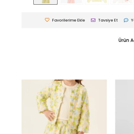
Favorilerime Ekle
Tavsiye Et
Y
Ürün A