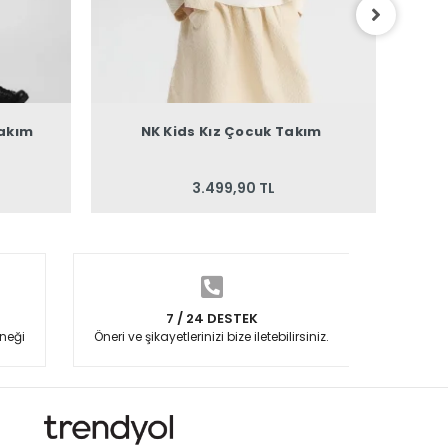
Takım
NK Kids Kız Çocuk Takım
Es
3.499,90 TL
7 / 24 DESTEK
neği
Öneri ve şikayetlerinizi bize iletebilirsiniz.