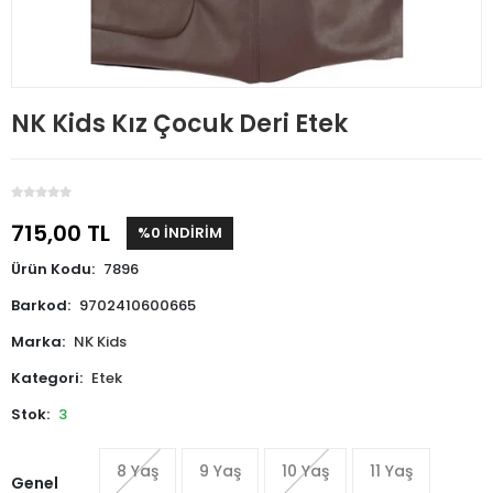
NK Kids Kız Çocuk Deri Etek
715,00 TL
%0 İNDİRİM
Ürün Kodu:
7896
Barkod:
9702410600665
Marka:
NK Kids
Kategori:
Etek
Stok:
3
8 Yaş
9 Yaş
10 Yaş
11 Yaş
Genel