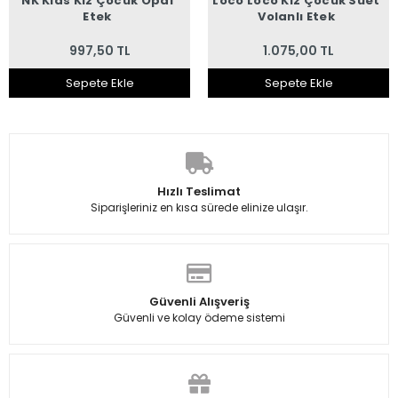
NK Kids Kız Çocuk Opal
Loco Loco Kız Çocuk Süet
Etek
Volanlı Etek
997,50 TL
1.075,00 TL
Sepete Ekle
Sepete Ekle
Hızlı Teslimat
Siparişleriniz en kısa sürede elinize ulaşır.
Güvenli Alışveriş
Güvenli ve kolay ödeme sistemi