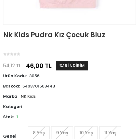
Nk Kids Pudra Kız Çocuk Bluz
46,00 TL
54,12 TL
%15 İNDİRİM
Ürün Kodu:
3056
Barkod:
5493701569443
Marka:
NK Kids
Kategori:
Stok:
1
8 Yaş
9 Yaş
10 Yaş
11 Yaş
Genel