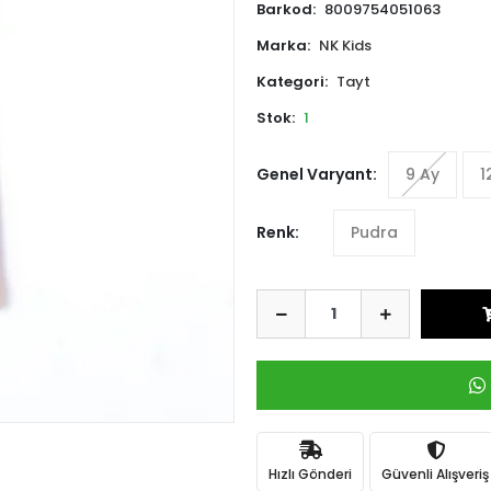
Barkod:
8009754051063
Marka:
NK Kids
Kategori:
Tayt
Stok:
1
Genel Varyant:
9 Ay
1
Renk:
Pudra
Hızlı Gönderi
Güvenli Alışveriş