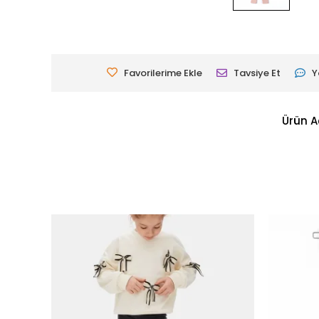
Favorilerime Ekle
Tavsiye Et
Y
Ürün A