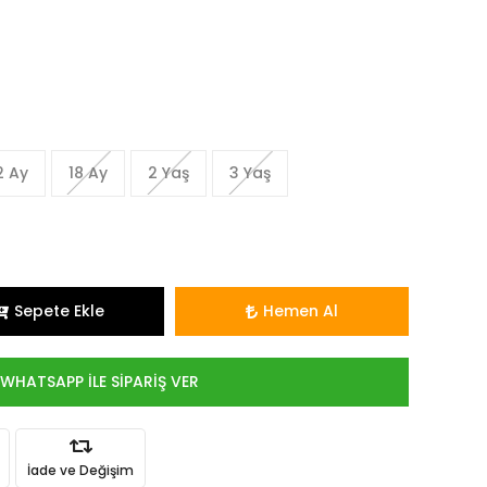
2 Ay
18 Ay
2 Yaş
3 Yaş
Sepete Ekle
Hemen Al
WHATSAPP İLE SİPARİŞ VER
İade ve Değişim