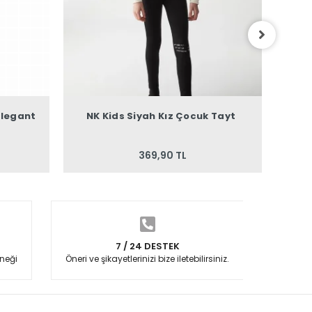
Elegant
NK Kids Siyah Kız Çocuk Tayt
NK
369,90 TL
7 / 24 DESTEK
neği
Öneri ve şikayetlerinizi bize iletebilirsiniz.