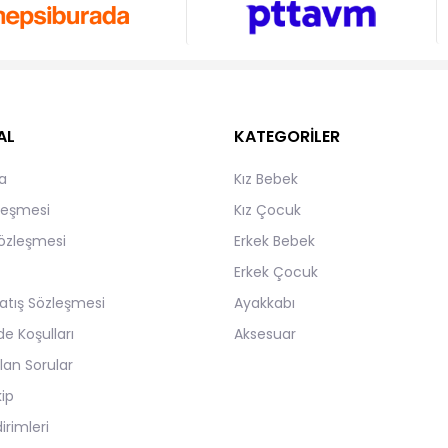
AL
KATEGORİLER
a
Kız Bebek
zleşmesi
Kız Çocuk
Sözleşmesi
Erkek Bebek
Erkek Çocuk
atış Sözleşmesi
Ayakkabı
de Koşulları
Aksesuar
lan Sorular
kip
irimleri