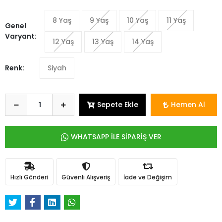
8 Yaş
9 Yaş
10 Yaş
11 Yaş
Genel
Varyant:
12 Yaş
13 Yaş
14 Yaş
Renk:
Siyah
Sepete Ekle
Hemen Al
WHATSAPP İLE SİPARİŞ VER
Hızlı Gönderi
Güvenli Alışveriş
İade ve Değişim