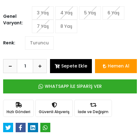
3 Yaş
4 Yaş
5 Yaş
6 Yaş
Genel
Varyant:
7 Yaş
8 Yaş
Renk:
Turuncu
Sepete Ekle
Hemen Al
WHATSAPP İLE SİPARİŞ VER
Hızlı Gönderi
Güvenli Alışveriş
İade ve Değişim