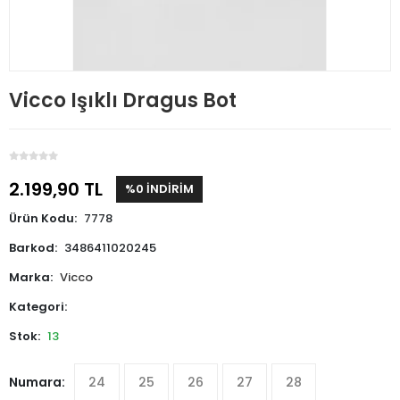
Vicco Işıklı Dragus Bot
2.199,90 TL
%0 İNDİRİM
Ürün Kodu:
7778
Barkod:
3486411020245
Marka:
Vicco
Kategori:
Stok:
13
Numara:
24
25
26
27
28