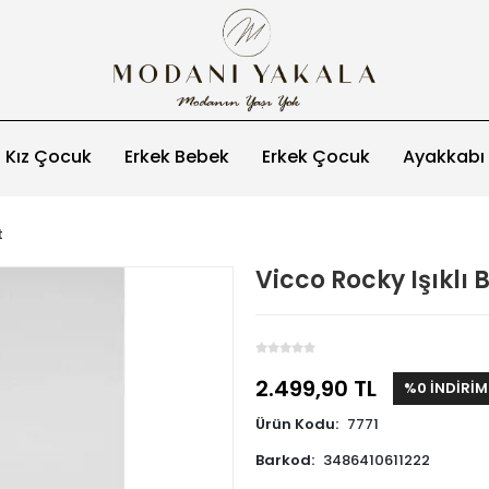
Kız Çocuk
Erkek Bebek
Erkek Çocuk
Ayakkabı
t
Vicco Rocky Işıklı 
2.499,90 TL
%0 İNDİRİM
Ürün Kodu:
7771
Barkod:
3486410611222