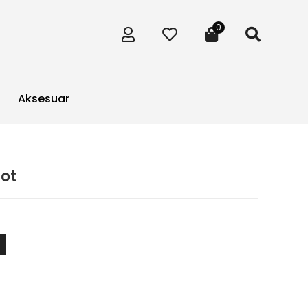
0
Aksesuar
Bot