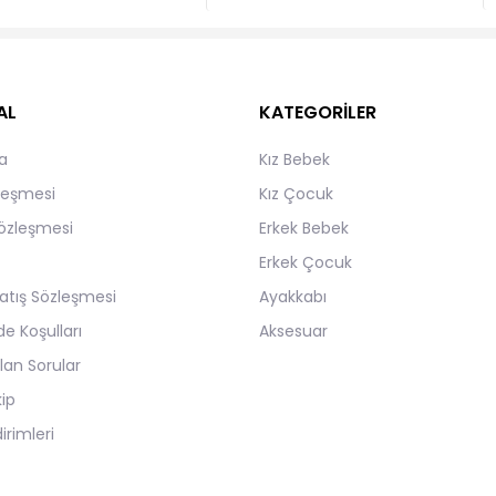
AL
KATEGORİLER
a
Kız Bebek
zleşmesi
Kız Çocuk
Sözleşmesi
Erkek Bebek
Erkek Çocuk
atış Sözleşmesi
Ayakkabı
de Koşulları
Aksesuar
lan Sorular
kip
irimleri