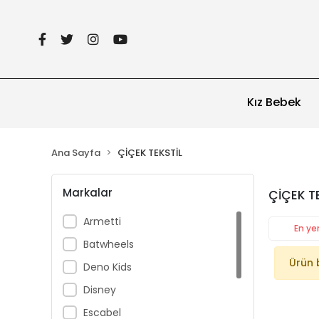
Kız Bebek
Ana Sayfa
ÇİÇEK TEKSTİL
Markalar
ÇİÇEK T
Armetti
En yen
Batwheels
Ürün 
Deno Kids
Disney
Escabel