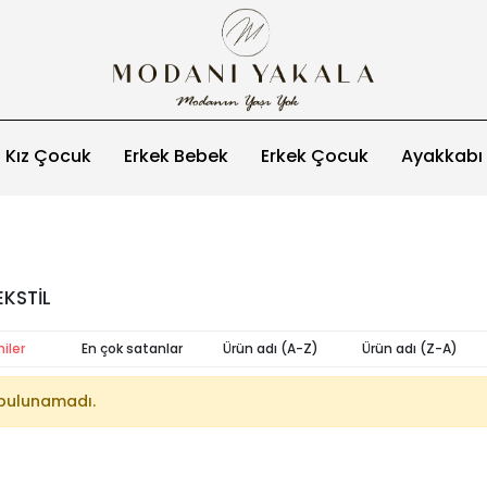
Kız Çocuk
Erkek Bebek
Erkek Çocuk
Ayakkabı
EKSTİL
iler
En çok satanlar
Ürün adı (A-Z)
Ürün adı (Z-A)
bulunamadı.