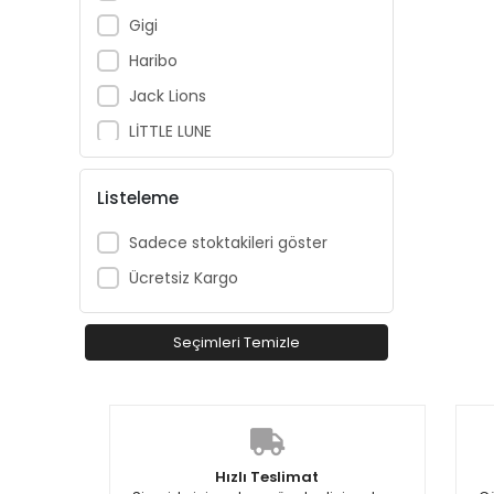
Gigi
Haribo
Jack Lions
LİTTLE LUNE
Loco Loco
Listeleme
Looney Tunes
Losan
Sadece stoktakileri göster
Marco Kids
Ücretsiz Kargo
Mayoral
Momy Kids
Seçimleri Temizle
N.K Unsea
Nanica Kids
NK Kids
Hızlı Teslimat
Nukutavake