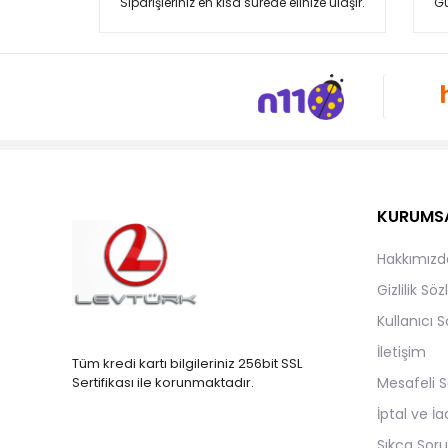
Siparişleriniz en kısa sürede elinize ulaşır.
Gü
Peanuts
PEPİNO
Silversun
Superfit
Toccy
Vicco
KURUMS
Hakkımızd
Gizlilik Sö
Kullanıcı 
İletişim
Tüm kredi kartı bilgileriniz 256bit SSL
Mesafeli S
Sertifikası ile korunmaktadır.
İptal ve İa
Sıkça Soru