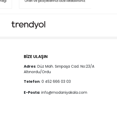
neği
Öneri ve şikayetlerinizi bize iletebilirsiniz.
BİZE ULAŞIN
Adres
: Düz Mah. Sırrıpaşa Cad. No:23/A
Altınordu/Ordu
Telefon
: 0 452 666 03 03
E-Posta
:
info@modaniyakala.com