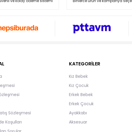
venli ve kolay ödeme sistemi
Binlerce ürün ve kampanya seçe
AL
KATEGORİLER
a
Kız Bebek
zleşmesi
Kız Çocuk
Sözleşmesi
Erkek Bebek
Erkek Çocuk
atış Sözleşmesi
Ayakkabı
de Koşulları
Aksesuar
lan Sorular