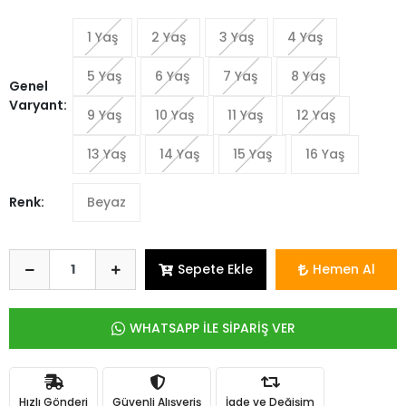
1 Yaş
2 Yaş
3 Yaş
4 Yaş
5 Yaş
6 Yaş
7 Yaş
8 Yaş
Genel
Varyant:
9 Yaş
10 Yaş
11 Yaş
12 Yaş
13 Yaş
14 Yaş
15 Yaş
16 Yaş
Renk:
Beyaz
Sepete Ekle
Hemen Al
WHATSAPP İLE SİPARİŞ VER
Hızlı Gönderi
Güvenli Alışveriş
İade ve Değişim