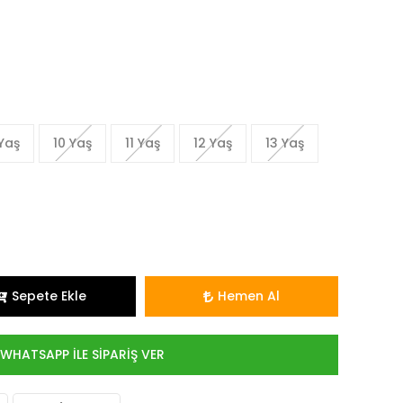
Yaş
10 Yaş
11 Yaş
12 Yaş
13 Yaş
Sepete Ekle
Hemen Al
WHATSAPP İLE SİPARİŞ VER