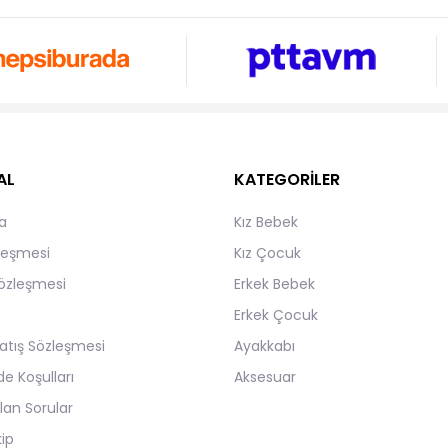
AL
KATEGORİLER
a
Kız Bebek
zleşmesi
Kız Çocuk
Sözleşmesi
Erkek Bebek
Erkek Çocuk
atış Sözleşmesi
Ayakkabı
de Koşulları
Aksesuar
lan Sorular
kip