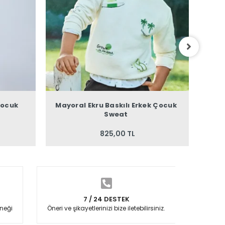
Çocuk
Mayoral Ekru Baskılı Erkek Çocuk
M
Sweat
825,00 TL
7 / 24 DESTEK
neği
Öneri ve şikayetlerinizi bize iletebilirsiniz.