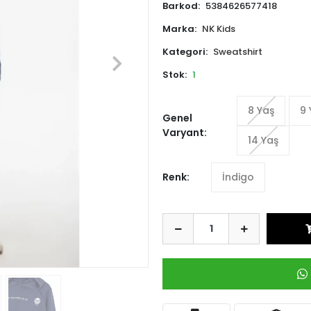
Barkod:
5384626577418
Marka:
NK Kids
Kategori:
Sweatshirt
Stok:
1
8 Yaş
9 
Genel
Varyant:
14 Yaş
Renk:
İndigo