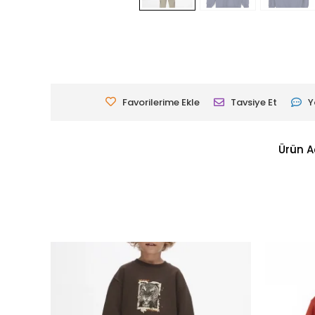
Favorilerime Ekle
Tavsiye Et
Y
Ürün A