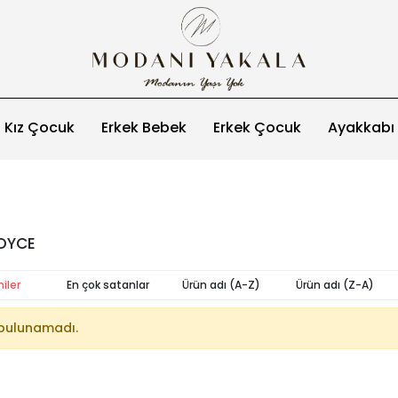
Kız Çocuk
Erkek Bebek
Erkek Çocuk
Ayakkabı
ROYCE
iler
En çok satanlar
Ürün adı (A-Z)
Ürün adı (Z-A)
bulunamadı.