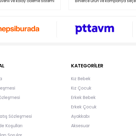
venli ve kolay ödeme sistemi
Binlerce ürün ve kampanya seçe
AL
KATEGORİLER
a
Kız Bebek
zleşmesi
Kız Çocuk
Sözleşmesi
Erkek Bebek
Erkek Çocuk
atış Sözleşmesi
Ayakkabı
de Koşulları
Aksesuar
lan Sorular