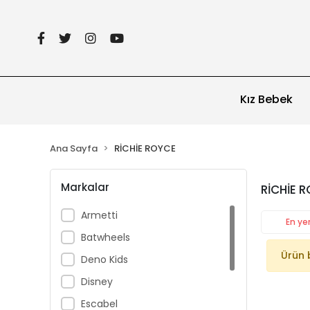
Kız Bebek
Ana Sayfa
RİCHİE ROYCE
Markalar
RİCHİE 
Armetti
En yen
Batwheels
Ürün 
Deno Kids
Disney
Escabel