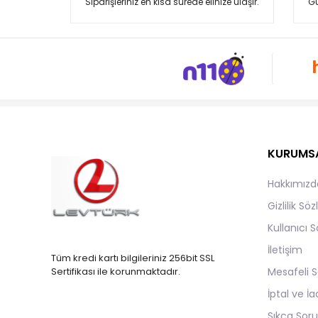
Siparişleriniz en kısa sürede elinize ulaşır.
Gü
Peanuts
PEPİNO
Silversun
Superfit
Toccy
Vicco
KURUMS
Hakkımızd
Gizlilik Sö
Kullanıcı 
İletişim
Tüm kredi kartı bilgileriniz 256bit SSL
Mesafeli S
Sertifikası ile korunmaktadır.
İptal ve İa
Sıkça Soru