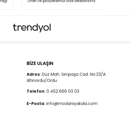
neği
Öneri ve şikayetlerinizi bize iletebilirsiniz.
BİZE ULAŞIN
Adres
: Düz Mah. Sırrıpaşa Cad. No:23/A
Altınordu/Ordu
Telefon
: 0 452 666 03 03
E-Posta
:
info@modaniyakala.com