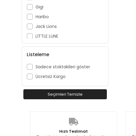
Gigi
Haribo
Jack Lions
LİTTLE LUNE
Loco Loco
Listeleme
Looney Tunes
Losan
Sadece stoktakileri göster
Marco Kids
Ücretsiz Kargo
Mayoral
Momy Kids
Seçimleri Temizle
N.K Unsea
Nanica Kids
NK Kids
Hızlı Teslimat
Nukutavake