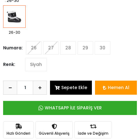
: 26-30
26-30
Numara:
26
27
28
29
30
Renk:
Siyah
Sepete Ekle
Hemen Al
WHATSAPP İLE SİPARİŞ VER
Hızlı Gönderi
Güvenli Alışveriş
İade ve Değişim